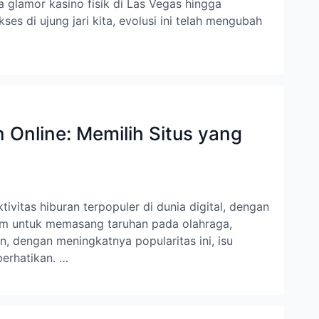
a glamor kasino fisik di Las Vegas hingga
es di ujung jari kita, evolusi ini telah mengubah
Online: Memilih Situs yang
tivitas hiburan terpopuler di dunia digital, dengan
rm untuk memasang taruhan pada olahraga,
, dengan meningkatnya popularitas ini, isu
erhatikan. …