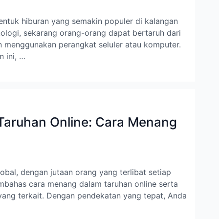
bentuk hiburan yang semakin populer di kalangan
logi, sekarang orang-orang dapat bertaruh dari
menggunakan perangkat seluler atau komputer.
 ini, …
Taruhan Online: Cara Menang
obal, dengan jutaan orang yang terlibat setiap
embahas cara menang dalam taruhan online serta
yang terkait. Dengan pendekatan yang tepat, Anda