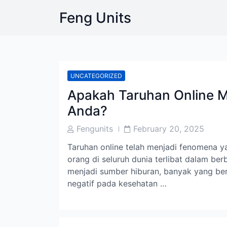
Skip
Feng Units
to
content
UNCATEGORIZED
Apakah Taruhan Online 
Anda?
Post
Post
Fengunits
February 20, 2025
Author
Date
Taruhan online telah menjadi fenomena yan
orang di seluruh dunia terlibat dalam be
menjadi sumber hiburan, banyak yang b
negatif pada kesehatan …