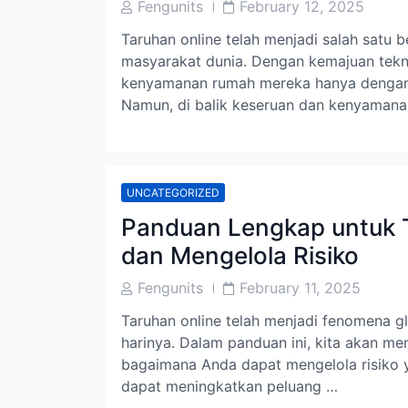
Post
Post
Fengunits
February 12, 2025
Author
Date
Taruhan online telah menjadi salah satu 
masyarakat dunia. Dengan kemajuan tekno
kenyamanan rumah mereka hanya dengan 
Namun, di balik keseruan dan kenyamanan
UNCATEGORIZED
Panduan Lengkap untuk 
dan Mengelola Risiko
Post
Post
Fengunits
February 11, 2025
Author
Date
Taruhan online telah menjadi fenomena gl
harinya. Dalam panduan ini, kita akan m
bagaimana Anda dapat mengelola risiko 
dapat meningkatkan peluang …