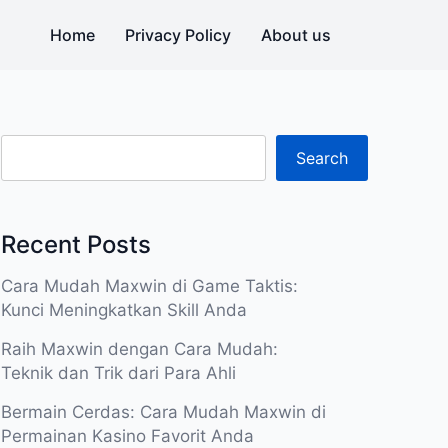
Home
Privacy Policy
About us
Search
Recent Posts
Cara Mudah Maxwin di Game Taktis:
Kunci Meningkatkan Skill Anda
Raih Maxwin dengan Cara Mudah:
Teknik dan Trik dari Para Ahli
Bermain Cerdas: Cara Mudah Maxwin di
Permainan Kasino Favorit Anda