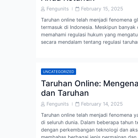
Post
Post
Fengunits
February 15, 2025
Author
Date
Taruhan online telah menjadi fenomena g
termasuk di Indonesia. Meskipun banyak or
memahami regulasi hukum yang mengaturny
secara mendalam tentang regulasi taruh
UNCATEGORIZED
Taruhan Online: Mengena
dan Taruhan
Post
Post
Fengunits
February 14, 2025
Author
Date
Taruhan online telah menjadi fenomena y
di seluruh dunia. Dalam beberapa tahun t
dengan perkembangan teknologi dan akses
membahas berbagai jenis permainan dan