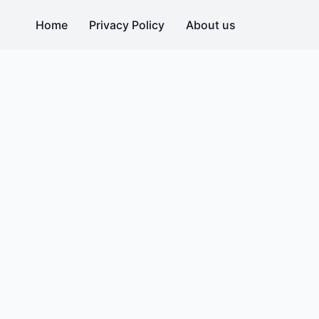
Home
Privacy Policy
About us