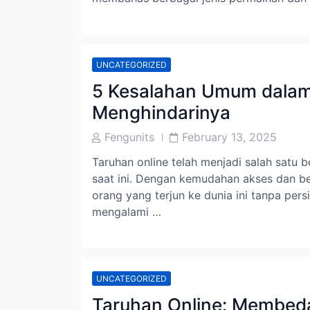
UNCATEGORIZED
5 Kesalahan Umum dalam
Menghindarinya
Post
Post
Fengunits
February 13, 2025
Author
Date
Taruhan online telah menjadi salah satu b
saat ini. Dengan kemudahan akses dan b
orang yang terjun ke dunia ini tanpa per
mengalami …
UNCATEGORIZED
Taruhan Online: Membeda