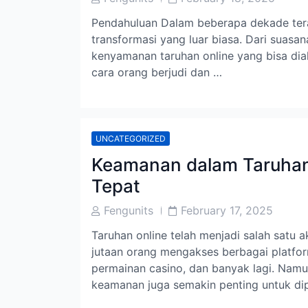
Author
Date
Pendahuluan Dalam beberapa dekade terak
transformasi yang luar biasa. Dari suasan
kenyamanan taruhan online yang bisa diaks
cara orang berjudi dan …
UNCATEGORIZED
Keamanan dalam Taruhan 
Tepat
Post
Post
Fengunits
February 17, 2025
Author
Date
Taruhan online telah menjadi salah satu ak
jutaan orang mengakses berbagai platfo
permainan casino, dan banyak lagi. Namun
keamanan juga semakin penting untuk dip