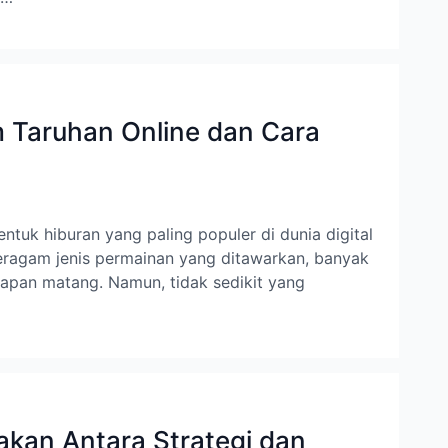
 Taruhan Online dan Cara
entuk hiburan yang paling populer di dunia digital
eragam jenis permainan yang ditawarkan, banyak
siapan matang. Namun, tidak sedikit yang
kan Antara Strategi dan