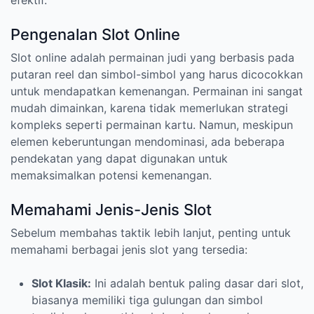
efektif.
Pengenalan Slot Online
Slot online adalah permainan judi yang berbasis pada
putaran reel dan simbol-simbol yang harus dicocokkan
untuk mendapatkan kemenangan. Permainan ini sangat
mudah dimainkan, karena tidak memerlukan strategi
kompleks seperti permainan kartu. Namun, meskipun
elemen keberuntungan mendominasi, ada beberapa
pendekatan yang dapat digunakan untuk
memaksimalkan potensi kemenangan.
Memahami Jenis-Jenis Slot
Sebelum membahas taktik lebih lanjut, penting untuk
memahami berbagai jenis slot yang tersedia:
Slot Klasik:
Ini adalah bentuk paling dasar dari slot,
biasanya memiliki tiga gulungan dan simbol