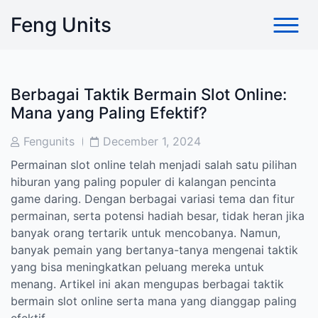
Skip
Feng Units
to
content
Berbagai Taktik Bermain Slot Online:
Mana yang Paling Efektif?
Post
Post
Fengunits
December 1, 2024
Author
Date
Permainan slot online telah menjadi salah satu pilihan
hiburan yang paling populer di kalangan pencinta
game daring. Dengan berbagai variasi tema dan fitur
permainan, serta potensi hadiah besar, tidak heran jika
banyak orang tertarik untuk mencobanya. Namun,
banyak pemain yang bertanya-tanya mengenai taktik
yang bisa meningkatkan peluang mereka untuk
menang. Artikel ini akan mengupas berbagai taktik
bermain slot online serta mana yang dianggap paling