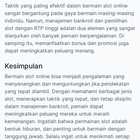
Taktik yang paling efektif dalam bermain slot online
sangat bergantung pada gaya bermain masing-masing
individu. Namun, manajemen bankroll dan pemilihan
slot dengan RTP tinggi adalah dua elemen yang sangat
dianjurkan oleh banyak pemain berpengalaman. Di
samping itu, memanfaatkan bonus dan promosi juga
dapat meningkatkan peluang menang.
Kesimpulan
Bermain slot online bisa menjadi pengalaman yang
menyenangkan dan menguntungkan jika pendekatan
yang tepat diambil. Dengan memahami berbagai jenis
slot, menerapkan taktik yang tepat, dan tetap disiplin
dalam manajemen bankroll, pemain dapat
meningkatkan peluang mereka untuk meraih
kemenangan. Ingatlah bahwa permainan slot adalah
bentuk hiburan, dan penting untuk bermain dengan
tanggung jawab. Selalu ingat untuk menikmati setiap