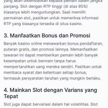
yang akan dikembalikan kepada pemain dalam jangka
panjang. Slot dengan RTP tinggi (di atas 95%)
biasanya lebih menguntungkan. Saat memilih
permainan slot, pastikan untuk memeriksa informasi
RTP yang biasanya tersedia di situs kasino.
3. Manfaatkan Bonus dan Promosi
Banyak kasino online menawarkan bonus pendaftaran,
putaran gratis, dan promosi lainnya. Memanfaatkan
tawaran ini dapat memberikan pemain lebih banyak
kesempatan untuk bermain tanpa harus
mempertaruhkan uang mereka sendiri. Pastikan untuk
membaca syarat dan ketentuan setiap bonus,
termasuk persyaratan taruhan yang mungkin berlaku.
4. Mainkan Slot dengan Varians yang
Tepat
Slot juga dapat bervariasi dalam hal volatilitas. Slot