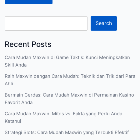
Search
Recent Posts
Cara Mudah Maxwin di Game Taktis: Kunci Meningkatkan
Skill Anda
Raih Maxwin dengan Cara Mudah: Teknik dan Trik dari Para
Ahli
Bermain Cerdas: Cara Mudah Maxwin di Permainan Kasino
Favorit Anda
Cara Mudah Maxwin: Mitos vs. Fakta yang Perlu Anda
Ketahui
Strategi Slots: Cara Mudah Maxwin yang Terbukti Efektif