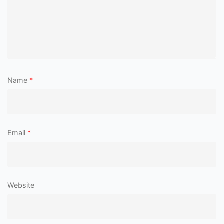
Name
*
Email
*
Website