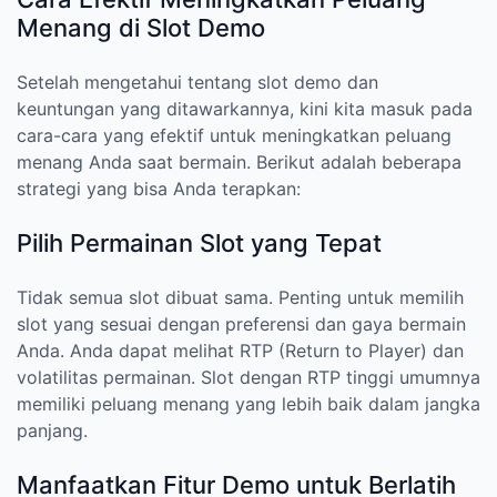
Menang di Slot Demo
Setelah mengetahui tentang slot demo dan
keuntungan yang ditawarkannya, kini kita masuk pada
cara-cara yang efektif untuk meningkatkan peluang
menang Anda saat bermain. Berikut adalah beberapa
strategi yang bisa Anda terapkan:
Pilih Permainan Slot yang Tepat
Tidak semua slot dibuat sama. Penting untuk memilih
slot yang sesuai dengan preferensi dan gaya bermain
Anda. Anda dapat melihat RTP (Return to Player) dan
volatilitas permainan. Slot dengan RTP tinggi umumnya
memiliki peluang menang yang lebih baik dalam jangka
panjang.
Manfaatkan Fitur Demo untuk Berlatih