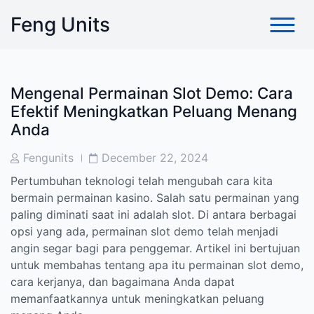
Skip
Feng Units
to
content
Mengenal Permainan Slot Demo: Cara
Efektif Meningkatkan Peluang Menang
Anda
Post
Post
Fengunits
December 22, 2024
Author
Date
Pertumbuhan teknologi telah mengubah cara kita
bermain permainan kasino. Salah satu permainan yang
paling diminati saat ini adalah slot. Di antara berbagai
opsi yang ada, permainan slot demo telah menjadi
angin segar bagi para penggemar. Artikel ini bertujuan
untuk membahas tentang apa itu permainan slot demo,
cara kerjanya, dan bagaimana Anda dapat
memanfaatkannya untuk meningkatkan peluang