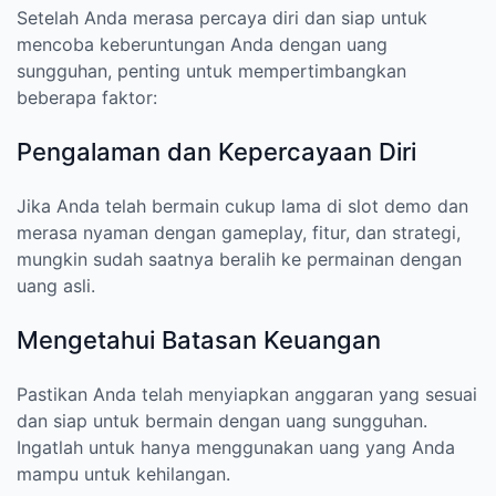
Setelah Anda merasa percaya diri dan siap untuk
mencoba keberuntungan Anda dengan uang
sungguhan, penting untuk mempertimbangkan
beberapa faktor:
Pengalaman dan Kepercayaan Diri
Jika Anda telah bermain cukup lama di slot demo dan
merasa nyaman dengan gameplay, fitur, dan strategi,
mungkin sudah saatnya beralih ke permainan dengan
uang asli.
Mengetahui Batasan Keuangan
Pastikan Anda telah menyiapkan anggaran yang sesuai
dan siap untuk bermain dengan uang sungguhan.
Ingatlah untuk hanya menggunakan uang yang Anda
mampu untuk kehilangan.