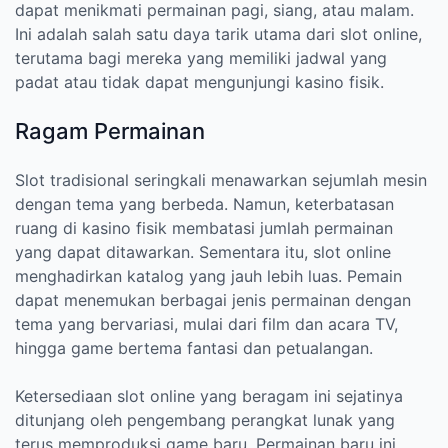
dapat menikmati permainan pagi, siang, atau malam.
Ini adalah salah satu daya tarik utama dari slot online,
terutama bagi mereka yang memiliki jadwal yang
padat atau tidak dapat mengunjungi kasino fisik.
Ragam Permainan
Slot tradisional seringkali menawarkan sejumlah mesin
dengan tema yang berbeda. Namun, keterbatasan
ruang di kasino fisik membatasi jumlah permainan
yang dapat ditawarkan. Sementara itu, slot online
menghadirkan katalog yang jauh lebih luas. Pemain
dapat menemukan berbagai jenis permainan dengan
tema yang bervariasi, mulai dari film dan acara TV,
hingga game bertema fantasi dan petualangan.
Ketersediaan slot online yang beragam ini sejatinya
ditunjang oleh pengembang perangkat lunak yang
terus memproduksi game baru. Permainan baru ini