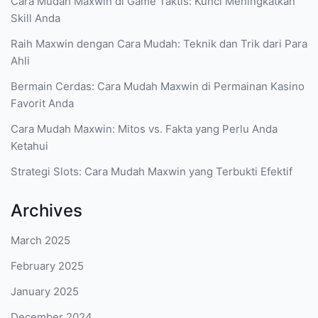
Cara Mudah Maxwin di Game Taktis: Kunci Meningkatkan
Skill Anda
Raih Maxwin dengan Cara Mudah: Teknik dan Trik dari Para
Ahli
Bermain Cerdas: Cara Mudah Maxwin di Permainan Kasino
Favorit Anda
Cara Mudah Maxwin: Mitos vs. Fakta yang Perlu Anda
Ketahui
Strategi Slots: Cara Mudah Maxwin yang Terbukti Efektif
Archives
March 2025
February 2025
January 2025
December 2024