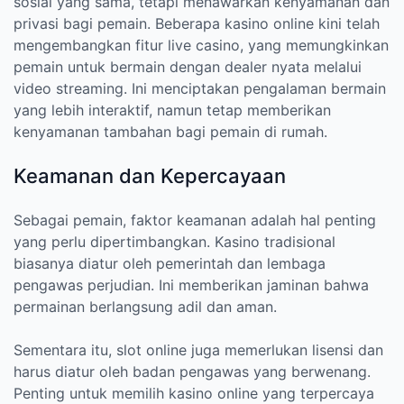
sosial yang sama, tetapi menawarkan kenyamanan dan
privasi bagi pemain. Beberapa kasino online kini telah
mengembangkan fitur live casino, yang memungkinkan
pemain untuk bermain dengan dealer nyata melalui
video streaming. Ini menciptakan pengalaman bermain
yang lebih interaktif, namun tetap memberikan
kenyamanan tambahan bagi pemain di rumah.
Keamanan dan Kepercayaan
Sebagai pemain, faktor keamanan adalah hal penting
yang perlu dipertimbangkan. Kasino tradisional
biasanya diatur oleh pemerintah dan lembaga
pengawas perjudian. Ini memberikan jaminan bahwa
permainan berlangsung adil dan aman.
Sementara itu, slot online juga memerlukan lisensi dan
harus diatur oleh badan pengawas yang berwenang.
Penting untuk memilih kasino online yang terpercaya