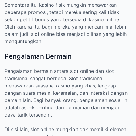
Sementara itu, kasino fisik mungkin menawarkan
beberapa promosi, tetapi mereka sering kali tidak
sekompetitif bonus yang tersedia di kasino online.
Oleh karena itu, bagi mereka yang mencari nilai lebih
dalam judi, slot online bisa menjadi pilihan yang lebih
menguntungkan.
Pengalaman Bermain
Pengalaman bermain antara slot online dan slot
tradisional sangat berbeda. Slot tradisional
menawarkan suasana kasino yang khas, lengkap
dengan suara mesin, keramaian, dan interaksi dengan
pemain lain. Bagi banyak orang, pengalaman sosial ini
adalah aspek penting dari permainan dan menjadi
daya tarik tersendiri.
Di sisi lain, slot online mungkin tidak memiliki elemen