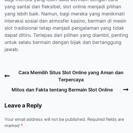
yang santai dan fleksibel, slot online menjadi pilihan
yang lebih baik. Namun, bagi mereka yang menikmati
interaksi sosial dan atmosfer kasino, bermain di mesin
slot tradisional tetap menjadi pengalaman yang tidak
dapat ditiru. Terlepas dari pilihan yang diambil, penting
untuk selalu bermain dengan bijak dan bertanggung
jawab.
Post
Previous
Cara Memilih Situs Slot Online yang Aman dan
navigation
Post
Terpercaya
N
Mitos dan Fakta tentang Bermain Slot Online
P
Leave a Reply
Your email address will not be published.
Required fields are
marked
*